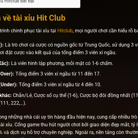
ỉu Hitclub bất bại
về tài xỉu Hit Club
rình chinh phục tài xỉu tại
Hitclub
, mọi người chơi cần hiểu rõ bả
):
Là trò chơi cá cược có nguồn gốc từ Trung Quốc, sử dụng 3 v
ơi đặt cược vào kết quả của tổng điểm 3 viên xí ngầu.
Xắc):
Là viên hình lập phương, mỗi mặt có 1-6 chấm.
(Over):
Tổng điểm 3 viên xí ngầu từ 11 đến 17.
(Under):
Tổng điểm 3 viên xí ngầu từ 4 đến 10.
khác:
Chẵn/Lẻ, Cược số cụ thể (1-6), Cược bộ đôi đồng nhất (11
111, 222,…).
rong những nhà cái uy tín hàng đầu hiện nay, cung cấp nhiều tr
tài xỉu. Cổng game thu hút người chơi bởi giao diện đẹp mắt, tỷ 
5% và dịch vụ hỗ trợ chuyên nghiệp. Ngoài ra, nền tảng còn thườ