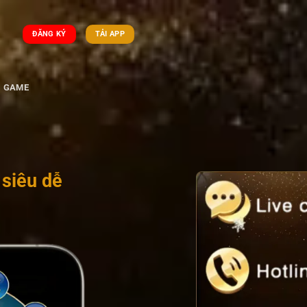
ĐĂNG KÝ
TẢI APP
I GAME
 siêu dễ