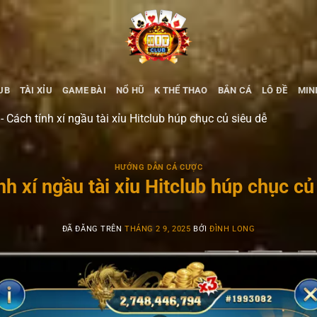
UB
TÀI XỈU
GAME BÀI
NỔ HŨ
K THỂ THAO
BẮN CÁ
LÔ ĐỀ
MIN
-
Cách tính xí ngầu tài xỉu Hitclub húp chục củ siêu dễ
HƯỚNG DẪN CÁ CƯỢC
nh xí ngầu tài xỉu Hitclub húp chục củ
ĐÃ ĐĂNG TRÊN
THÁNG 2 9, 2025
BỞI
ĐÌNH LONG