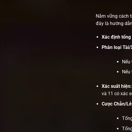
Nắm vững cách tín
đây là hướng dẫn 
Xác định tổng
Phân loại Tài/
Nếu 
Nếu 
Xác suất hiện:
và 11 có xác s
Cược Chẵn/Lẻ
Tổng
Tổng