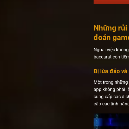
Những rủi 
đoán game
Ngoài việc không
baccarat còn tiềm
Bị lừa đảo và
Một trong những r
app không phải l
cung cấp các dịch
cập các tính năng