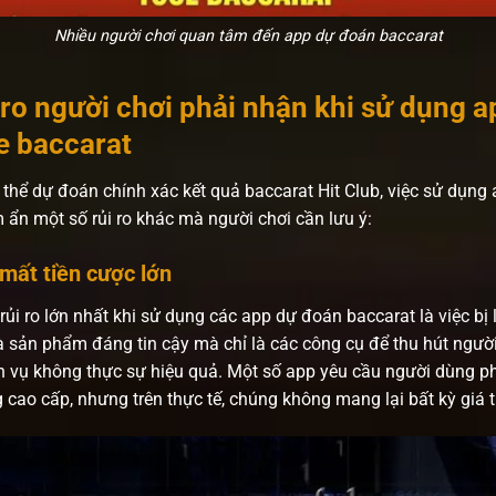
Nhiều người chơi quan tâm đến app dự đoán baccarat
ro người chơi phải nhận khi sử dụng a
 baccarat
 thể dự đoán chính xác kết quả baccarat Hit Club, việc sử dụng
 ẩn một số rủi ro khác mà người chơi cần lưu ý:
 mất tiền cược lớn
ủi ro lớn nhất khi sử dụng các app dự đoán baccarat là việc bị
à sản phẩm đáng tin cậy mà chỉ là các công cụ để thu hút người
 vụ không thực sự hiệu quả. Một số app yêu cầu người dùng phả
 cao cấp, nhưng trên thực tế, chúng không mang lại bất kỳ giá t