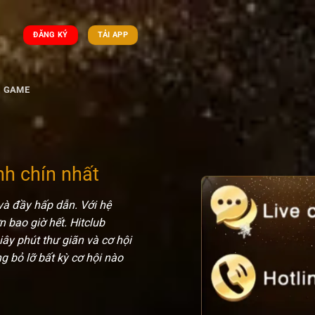
ĐĂNG KÝ
TẢI APP
I GAME
h chín nhất
và đầy hấp dẫn. Với hệ
 bao giờ hết. Hitclub
ây phút thư giãn và cơ hội
 bỏ lỡ bất kỳ cơ hội nào