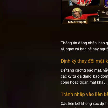
Thông tin đăng nhập, bao g
ai, ngay cả bạn bè hay ngườ
Định kỳ thay đổi mật 
Để tăng cường bảo mật, hãy
các ký tự đa dạng, bao gồm 
công hoặc đoán mật khẩu.
Tránh nhấp vào liên k
Các liên kết không xác địn