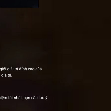
iới giải trí đỉnh cao của
iá trị.
iệm tốt nhất, bạn cần lưu ý