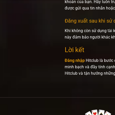
khoản của bạn. Hãy luôn tru
được gửi qua tin nhắn hoặc
Đăng xuất sau khi sử
Khi không còn sử dụng tài k
này đảm bảo người khác khô
Lời kết
Đăng nhập
Hitclub là bước 
minh bạch và đầy tính cạn
Hitclub và tận hưởng những 