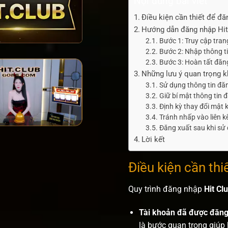
Nội dung bài viết
Điều kiện cần thiết để đă
Hướng dẫn đăng nhập Hitc
Bước 1: Truy cập tran
Bước 2: Nhập thông t
Bước 3: Hoàn tất đăn
Những lưu ý quan trọng k
Sử dụng thông tin đă
Giữ bí mật thông tin 
Định kỳ thay đổi mật 
Tránh nhấp vào liên k
Đăng xuất sau khi sử
Lời kết
Điều kiện cần th
Quy trình đăng nhập
Hit Cl
Tài khoản đã được đăng 
là bước quan trọng giúp 