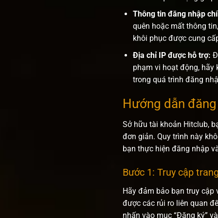
Thông tin đăng nhập ch
quên hoặc mất thông tin,
khôi phục được cung cấp
Địa chỉ IP được hỗ trợ:
Đ
phạm vi hoạt động, hãy 
trong quá trình đăng nhậ
Hướng dẫn đăng n
Sở hữu tài khoản Hitclub, b
đơn giản. Quy trình này khô
bạn thực hiện đăng nhập và
Bước 1: Truy cập tran
Hãy đảm bảo bạn truy cập v
được các rủi ro liên quan đ
nhấn vào mục “Đăng ký” và