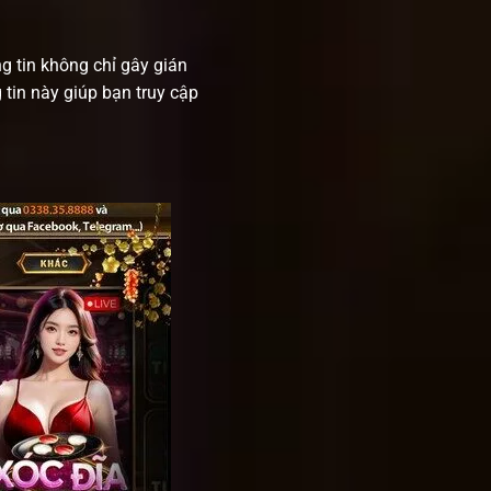
 tin không chỉ gây gián
 tin này giúp bạn truy cập