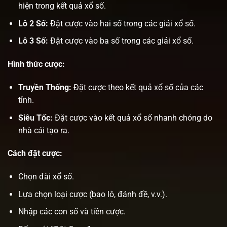
hiện trong kết quả xổ số.
Lô 2 Số:
Đặt cược vào hai số trong các giải xổ số.
Lô 3 Số:
Đặt cược vào ba số trong các giải xổ số.
Hình thức cược:
Truyền Thống:
Đặt cược theo kết quả xổ số của các
tỉnh.
Siêu Tốc:
Đặt cược vào kết quả xổ số nhanh chóng do
nhà cái tạo ra.
Cách đặt cược:
Chọn đài xổ số.
Lựa chọn loại cược (bao lô, đánh đề, v.v.).
Nhập các con số và tiền cược.