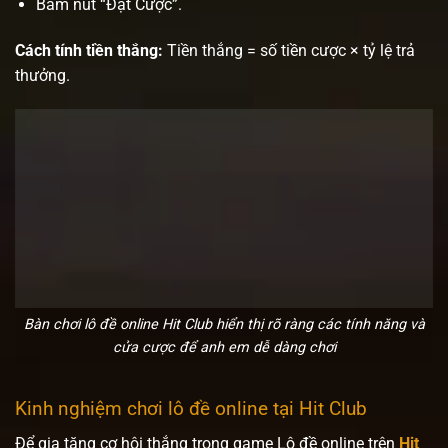
Bấm nút “Đặt Cược”.
Cách tính tiền thắng:
Tiền thắng = số tiền cược × tỷ lệ trả
thưởng.
Bàn chơi lô đề online Hit Club hiển thị rõ ràng các tính năng và
cửa cược để anh em dễ dàng chơi
Kinh nghiệm chơi lô đề online tại Hit Club
Để gia tăng cơ hội thắng trong game Lô đề online trên
Hit