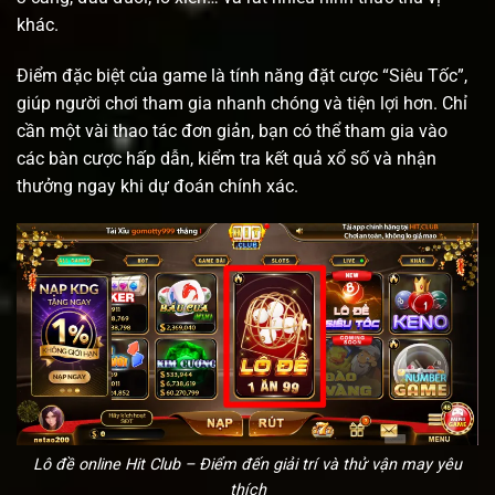
khác.
Điểm đặc biệt của game là tính năng đặt cược “Siêu Tốc”,
giúp người chơi tham gia nhanh chóng và tiện lợi hơn. Chỉ
cần một vài thao tác đơn giản, bạn có thể tham gia vào
các bàn cược hấp dẫn, kiểm tra kết quả xổ số và nhận
thưởng ngay khi dự đoán chính xác.
Lô đề online Hit Club – Điểm đến giải trí và thử vận may yêu
thích