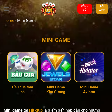
Chuyển
ĐĂNG
TẢI
đến
KÝ
APP
nội
Home
-
Mini Game
dung
MINI GAME
Bầu cua tôm
Mini Game
Mini Game
cá
Kim Cương
Aviator
Mini game
tại
Hit club
là điểm đến hấp dẫn cho những