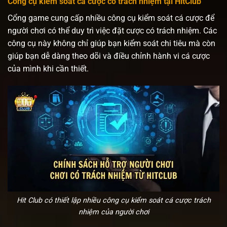
Công cụ kiểm soát cá cược có trách nhiệm tại HitClub
Cổng game cung cấp nhiều công cụ kiểm soát cá cược để
người chơi có thể duy trì việc đặt cược có trách nhiệm. Các
công cụ này không chỉ giúp bạn kiểm soát chi tiêu mà còn
giúp bạn dễ dàng theo dõi và điều chỉnh hành vi cá cược
của mình khi cần thiết.
Hit Club có thiết lập nhiều công cụ kiểm soát cá cược trách
nhiệm của người chơi