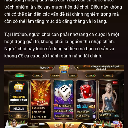
trách nhiệm là việc vay mượn tiền để chơi. Điều này không
chỉ có thể dẫn đến các vấn đề tài chính nghiêm trọng mà
còn có thể làm tăng mức độ căng thẳng và lo lắng.
Tại HitClub, người chơi cần phải nhớ rằng cá cược là một
hoạt động giải trí, không phải là nguồn thu nhập chính.
Người chơi hãy luôn sử dụng số tiền mà bạn có sẵn và
không để cá cược trở thành gánh nặng tài chính.