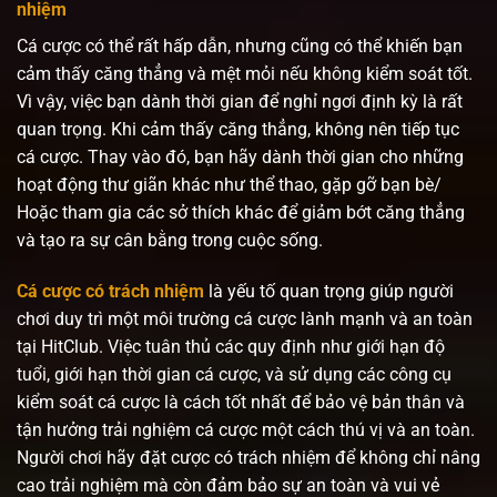
nhiệm
Cá cược có thể rất hấp dẫn, nhưng cũng có thể khiến bạn
cảm thấy căng thẳng và mệt mỏi nếu không kiểm soát tốt.
Vì vậy, việc bạn dành thời gian để nghỉ ngơi định kỳ là rất
quan trọng. Khi cảm thấy căng thẳng, không nên tiếp tục
cá cược. Thay vào đó, bạn hãy dành thời gian cho những
hoạt động thư giãn khác như thể thao, gặp gỡ bạn bè/
Hoặc tham gia các sở thích khác để giảm bớt căng thẳng
và tạo ra sự cân bằng trong cuộc sống.
Cá cược có trách nhiệm
là yếu tố quan trọng giúp người
chơi duy trì một môi trường cá cược lành mạnh và an toàn
tại HitClub. Việc tuân thủ các quy định như giới hạn độ
tuổi, giới hạn thời gian cá cược, và sử dụng các công cụ
kiểm soát cá cược là cách tốt nhất để bảo vệ bản thân và
tận hưởng trải nghiệm cá cược một cách thú vị và an toàn.
Người chơi hãy đặt cược có trách nhiệm để không chỉ nâng
cao trải nghiệm mà còn đảm bảo sự an toàn và vui vẻ